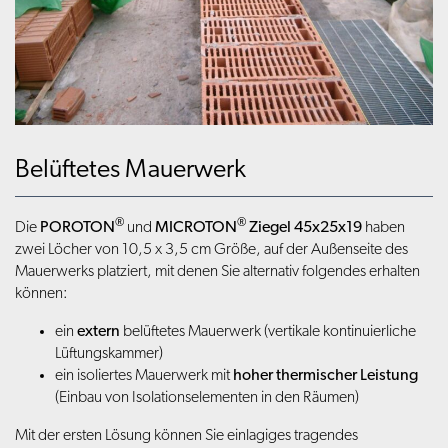
Belüftetes Mauerwerk
®
®
Die
POROTON
und
MICROTON
Ziegel 45x25x19
haben
zwei Löcher von 10,5 x 3,5 cm Größe, auf der Außenseite des
Mauerwerks platziert, mit denen Sie alternativ folgendes erhalten
können:
ein
extern
belüftetes Mauerwerk (vertikale kontinuierliche
Lüftungskammer)
ein isoliertes Mauerwerk mit
hoher thermischer Leistung
(Einbau von Isolationselementen in den Räumen)
Mit der ersten Lösung können Sie einlagiges tragendes