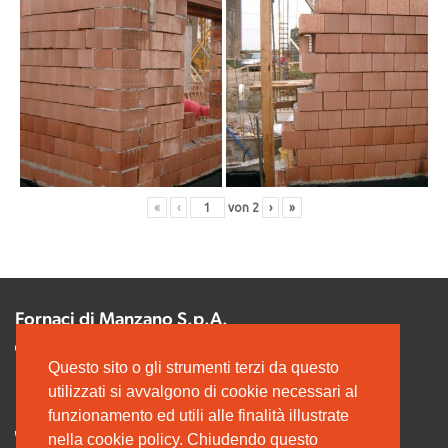
«
‹
von
2
›
»
Fornaci di Manzano S.p.A.
Via Udine, 40
Questo sito o gli strumenti terzi da questo
33044 MANZANO (UD)
utilizzati si avvalgono di cookie necessari al
C.F. e P.IVA 00165000308
funzionamento ed utili alle finalità illustrate
nella cookie policy. Chiudendo questo
Tel. +39 0432 754732 - Fax +39 0432 754224