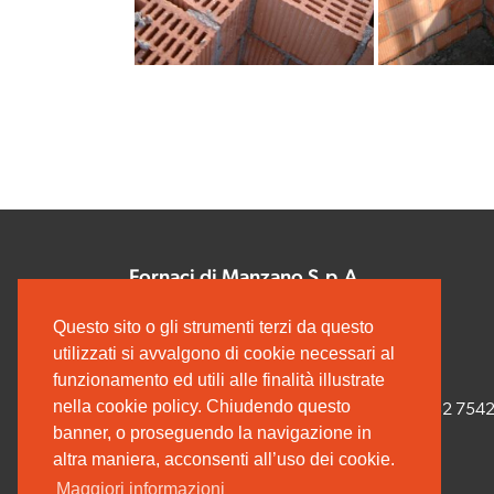
Fornaci di Manzano S.p.A.
Via Udine, 40
Questo sito o gli strumenti terzi da questo
33044 MANZANO (UD)
utilizzati si avvalgono di cookie necessari al
C.F. e P.IVA 00165000308
funzionamento ed utili alle finalità illustrate
nella cookie policy. Chiudendo questo
Tel. +39 0432 754732 - Fax +39 0432 754
banner, o proseguendo la navigazione in
altra maniera, acconsenti all’uso dei cookie.
Maggiori informazioni