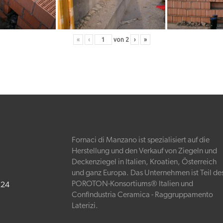
«
‹
von
2
›
»
Fornaci di Manzano ist spezialisiert auf die
Herstellung und den Verkauf von Ziegeln und
Deckenziegel in Italien, Kroatien, Österreich
und ganz Europa. Das Unternehmen ist Teil de
POROTON-Konsortiums® Italien
und
224
Confindustria Ceramica - Raggruppamento
Laterizi
.