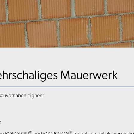
ehrschaliges Mauerwerk
 Bauvorhaben eignen:
e
®
®