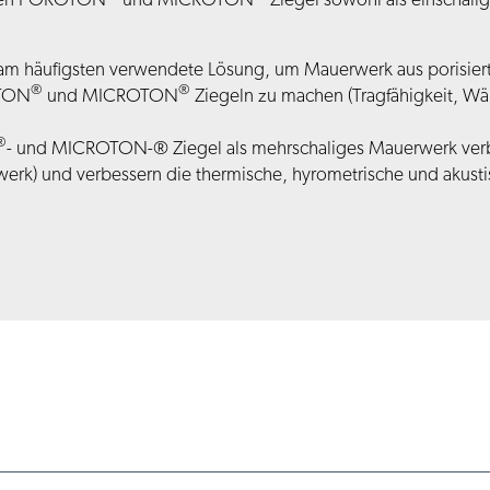
nnen POROTON
und MICROTON
Ziegel sowohl als einschali
e am häufigsten verwendete Lösung, um Mauerwerk aus porisier
®
®
OTON
und MICROTON
Ziegeln zu machen (Tragfähigkeit, 
®
- und MICROTON-® Ziegel als mehrschaliges Mauerwerk verb
erk) und verbessern die thermische, hyrometrische und akusti