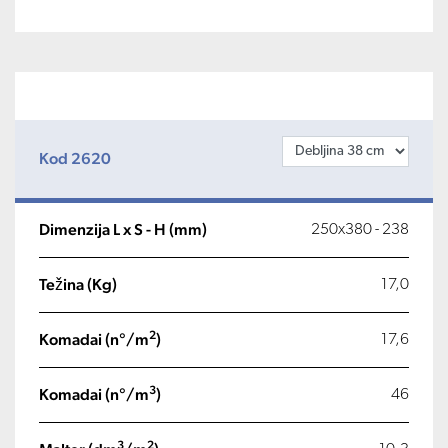
Kod 2620
Dimenzija L x S - H (mm)
250x380 - 238
Težina (Kg)
17,0
2
Komadai (n°/m
)
17,6
3
Komadai (n°/m
)
46
3
2