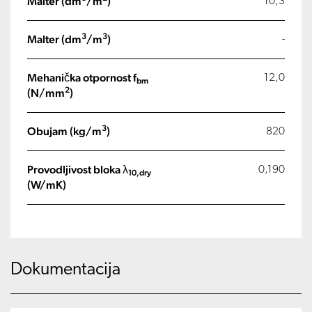
Malter (dm
/m
)
10,3
3
3
Malter (dm
/m
)
-
Mehanička otpornost f
12,0
bm
2
(N/mm
)
3
Obujam (kg/m
)
820
Provodljivost bloka λ
0,190
10,dry
(W/mK)
Dokumentacija