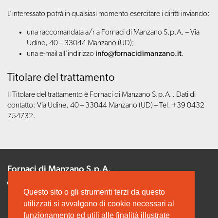
L’interessato potrà in qualsiasi momento esercitare i diritti inviando:
una raccomandata a/r a Fornaci di Manzano S.p.A. – Via
Udine, 40 – 33044 Manzano (UD);
una e-mail all’indirizzo
info@fornacidimanzano.it
.
Titolare del trattamento
Il Titolare del trattamento è Fornaci di Manzano S.p.A.. Dati di
contatto: Via Udine, 40 – 33044 Manzano (UD) – Tel. +39 0432
754732.
Fornaci di Manzano S.p.A.
Via Udine, 40
Questo sito o gli strumenti terzi da questo
33044 MANZANO (UD)
utilizzati si avvalgono di cookie necessari al
C.F. e P.IVA 00165000308
funzionamento ed utili alle finalità illustrate