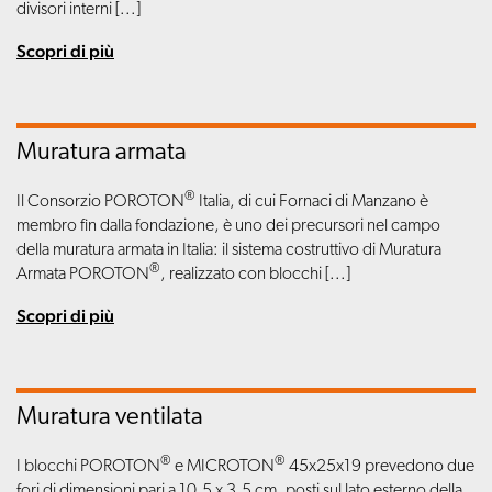
divisori interni [...]
Scopri di più
Muratura armata
®
Il Consorzio POROTON
Italia, di cui Fornaci di Manzano è
membro fin dalla fondazione, è uno dei precursori nel campo
della muratura armata in Italia: il sistema costruttivo di Muratura
®
Armata POROTON
, realizzato con blocchi [...]
Scopri di più
Muratura ventilata
®
®
I blocchi POROTON
e MICROTON
45x25x19 prevedono due
fori di dimensioni pari a 10,5 x 3,5 cm, posti sul lato esterno della