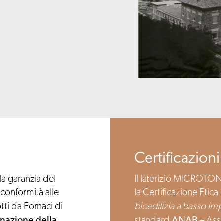
Certificazioni
la garanzia del
Il laterizio MICROTO
 conformità alle
la Certificazione Eti
otti da Fornaci di
bioedilizia a basso i
nazione della
standard
ANAB
– Ass