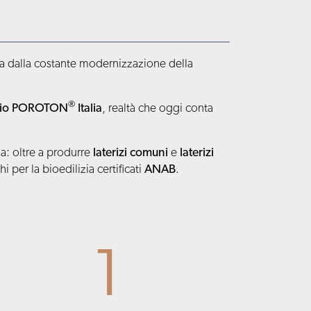
ta dalla costante modernizzazione della
®
zio POROTON
Italia
, realtà che oggi conta
a: oltre a produrre
laterizi
comuni
e
laterizi
i per la bioedilizia certificati
ANAB
.
1