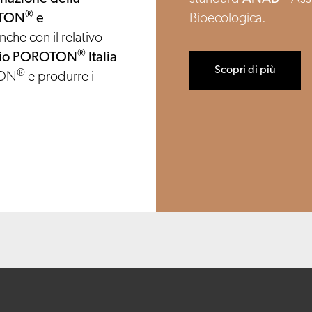
®
TON
e
Bioecologica.
nche con il relativo
®
rzio POROTON
Italia
Scopri di più
®
TON
e produrre i