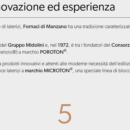
nnovazione ed esperienza
di laterizi,
Fornaci di Manzano
ha una tradizione caratterizza
 del
Gruppo Midolini
e, nel
1972
, è tra i fondatori del
Consor
®
aterizio®) a marchio
POROTON
.
odotti innovativi e attenti alle moderne necessità dell’edilizi
®
uce laterizi a
marchio MICROTON
, una speciale linea di blocch
5