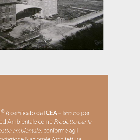
®
N
è certificato da
ICEA
– Istituto per
ca ed Ambientale come
Prodotto per la
mpatto ambientale
, conforme agli
ociazione Nazionale Architettura