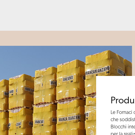
Produz
Le Fornaci 
che soddisf
Blocchi inte
per la reali