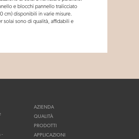
nello e blocchi pannello tralicciato
40 cm) disponibili in varie misure.
r solai sono di qualità, affidabili e
AZIENDA
e
QUALITÀ
PRODOTTI
 -
APPLICAZIONI