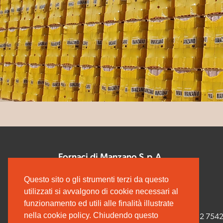
Fornaci di Manzano S.p.A.
Via Udine, 40
Questo sito o gli strumenti terzi da questo
33044 MANZANO (UD)
utilizzati si avvalgono di cookie necessari al
C.F. e P.IVA 00165000308
funzionamento ed utili alle finalità illustrate
nella cookie policy. Chiudendo questo
Tel. +39 0432 754732 - Fax +39 0432 754