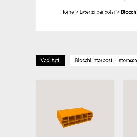
Blocchi
Home
>
Laterizi per solai
>
Vedi tutti
Blocchi interposti - interas