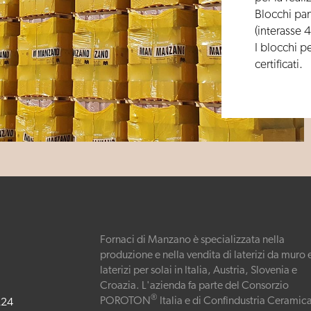
Blocchi pan
(interasse 
I blocchi pe
certificati.
Fornaci di Manzano è specializzata nella
produzione e nella vendita di laterizi da muro 
laterizi per solai in Italia, Austria, Slovenia e
Croazia. L'azienda fa parte del
Consorzio
®
POROTON
Italia
e di
Confindustria Ceramica
224